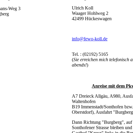
Ulrich Koll
hans-Weg 3
Waager Hohlweg 2
gberg
42499 Hückeswagen
info@fewo-koll.de
Tel. : (02192) 5165
(
Sie erreichen mich telefonisch 
abends!
)
Anreise mit dem Pk
A7 Dreieck Allgäu, A980, Ausfa
Waltenhofen
B19 Immenstadt/Sonthofen bzw
Oberstdorf), Ausfahrt "Burgberg
Dann Richtung "Burgberg", auf
Sonthofener Strasse bleiben un
Gasthof "Kreuz" links in die Be