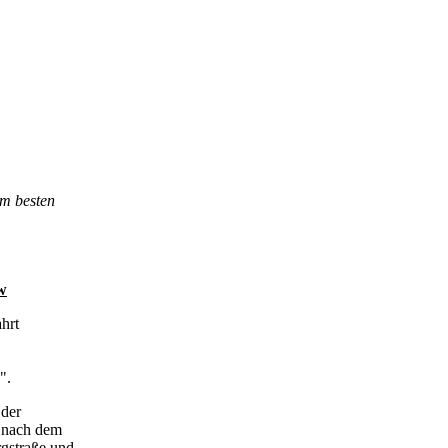
am besten
w
hrt
.
".
 der
d nach dem
rgstraße und